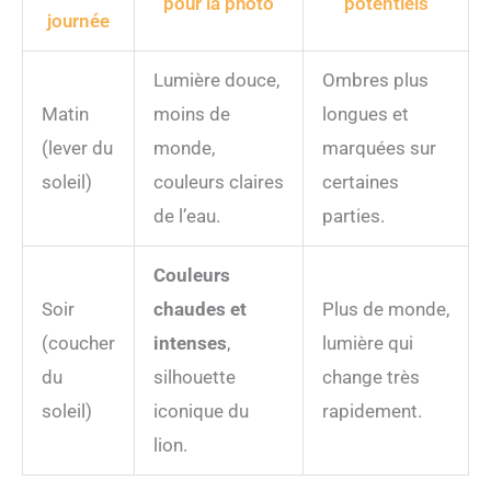
pour la photo
potentiels
journée
Lumière douce,
Ombres plus
Matin
moins de
longues et
(lever du
monde,
marquées sur
soleil)
couleurs claires
certaines
de l’eau.
parties.
Couleurs
Soir
chaudes et
Plus de monde,
(coucher
intenses
,
lumière qui
du
silhouette
change très
soleil)
iconique du
rapidement.
lion.