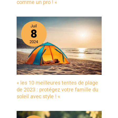
comme un pro ! «
Juil
8
2024
« les 10 meilleures tentes de plage
de 2023 : protégez votre famille du
soleil avec style ! «