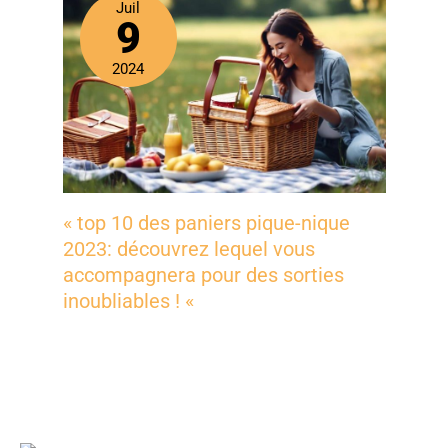
Juil
9
2024
« top 10 des paniers pique-nique
2023: découvrez lequel vous
accompagnera pour des sorties
inoubliables ! «