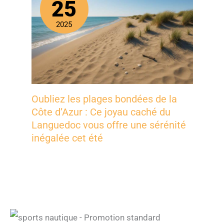
25
2025
Oubliez les plages bondées de la
Côte d’Azur : Ce joyau caché du
Languedoc vous offre une sérénité
inégalée cet été