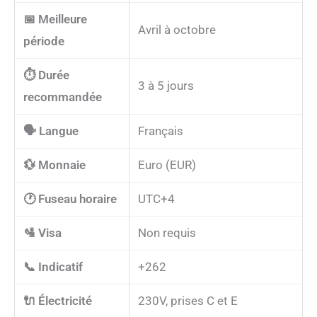
📅 Meilleure
Avril à octobre
période
⏱️ Durée
3 à 5 jours
recommandée
🗣️ Langue
Français
💱 Monnaie
Euro (EUR)
🕐 Fuseau horaire
UTC+4
🛂 Visa
Non requis
📞 Indicatif
+262
🔌 Électricité
230V, prises C et E