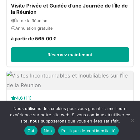
Visite Privée et Guidée d’une Journée de l’Île de
la Réunion
Île de la Réunion
Annulation gratuite
à partir de 565,00 €
Réservez maintenant
4,6 (11)
Visites Incontournables et Inoubliables sur l'Île
Nous utilisons des cookies pour vous garantir la meilleure
de la Réunion
expérience sur notre site web. Si vous continuez à utiliser ce
site, nous supposerons que vous en êtes satisfait.
Île de la Réunion
Annulation gratuite
Oui
Non
Politique de confidentialité
à partir de 490,00 €