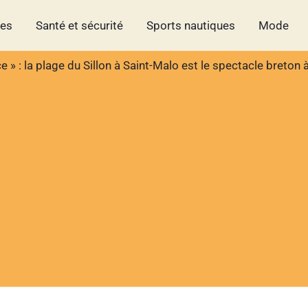
hes
Santé et sécurité
Sports nautiques
Mode
ce » : la plage du Sillon à Saint-Malo est le spectacle breto