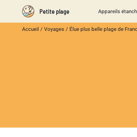
Aller
Petite plage
Appareils étanc
au
contenu
Accueil
Voyages
Élue plus belle plage de Fran