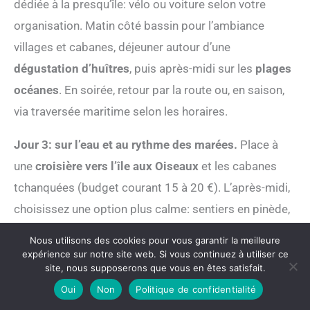
dédiée à la presqu’île: vélo ou voiture selon votre
organisation. Matin côté bassin pour l’ambiance
villages et cabanes, déjeuner autour d’une
dégustation d’huîtres
, puis après-midi sur les
plages
océanes
. En soirée, retour par la route ou, en saison,
via traversée maritime selon les horaires.
Jour 3: sur l’eau et au rythme des marées.
Place à
une
croisière vers l’île aux Oiseaux
et les cabanes
tchanquées (budget courant 15 à 20 €). L’après-midi,
choisissez une option plus calme: sentiers en pinède,
derniers achats gourmands, ou plage côté bassin
Nous utilisons des cookies pour vous garantir la meilleure
selon la météo. En été, terminez par un
marché
expérience sur notre site web. Si vous continuez à utiliser ce
site, nous supposerons que vous en êtes satisfait.
nocturne
ou un événement de plage.
Oui
Non
Politique de confidentialité
Spécialités régionales: huîtres, pinède et esprit du