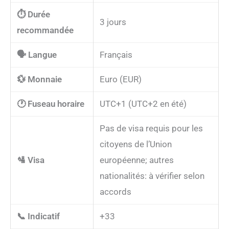
⏱️ Durée
3 jours
recommandée
🗣️ Langue
Français
💱 Monnaie
Euro (EUR)
🕐 Fuseau horaire
UTC+1 (UTC+2 en été)
Pas de visa requis pour les
citoyens de l’Union
🛂 Visa
européenne; autres
nationalités: à vérifier selon
accords
📞 Indicatif
+33