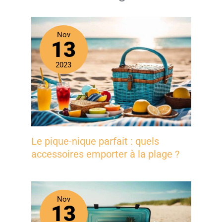
Nov
13
2023
Le pique-nique parfait : quels
accessoires emporter à la plage ?
Nov
13