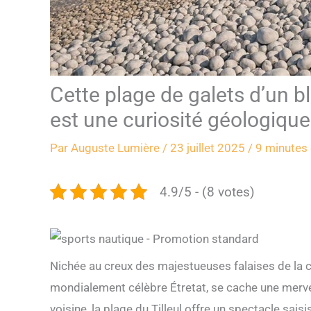
Cette plage de galets d’un 
est une curiosité géologiqu
Par
Auguste Lumière
/
23 juillet 2025
/
9 minutes 
4.9/5 - (8 votes)
Nichée au creux des majestueuses falaises de la c
mondialement célèbre Étretat, se cache une mervei
voisine, la plage du Tilleul offre un spectacle sai