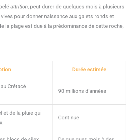
ppelé
attrition
, peut durer de quelques mois à plusieurs
s vives pour donner naissance aux galets ronds et
e la plage est due à la prédominance de cette roche,
ption
Durée estimée
 au Crétacé
90 millions d’années
 et de la pluie qui
Continue
x.
es blocs de silex
De quelques mois à des