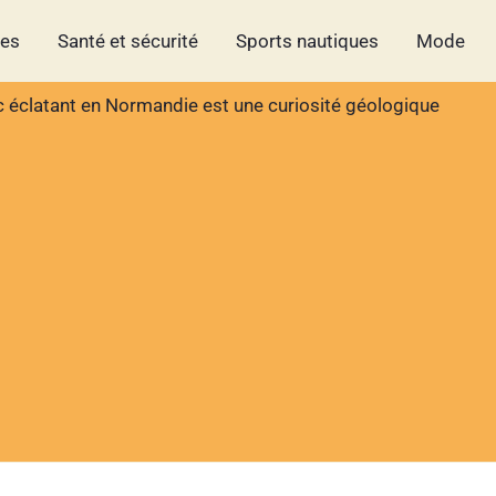
hes
Santé et sécurité
Sports nautiques
Mode
nc éclatant en Normandie est une curiosité géologique