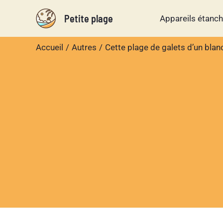
Aller
Petite plage
Appareils étanc
au
contenu
Accueil
Autres
Cette plage de galets d’un bla