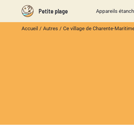
Aller
Petite plage
Appareils étanc
au
contenu
Accueil
Autres
Ce village de Charente-Maritime