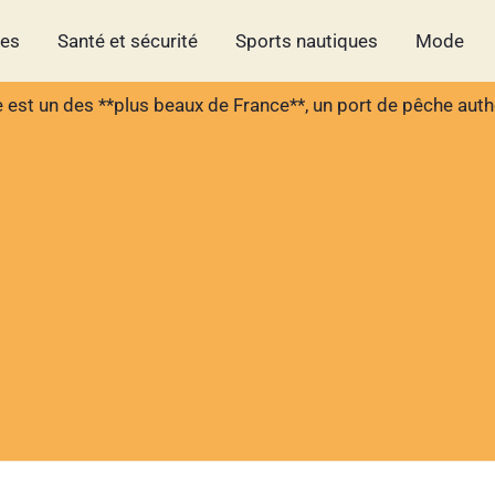
hes
Santé et sécurité
Sports nautiques
Mode
 est un des **plus beaux de France**, un port de pêche auth