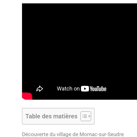
Table des matières
Découverte du village de Mornac-sur-Seudre