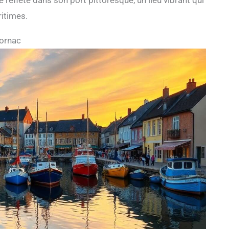
reflète dans son port pittoresque, un lieu vibrant qui
ritimes.
Mornac