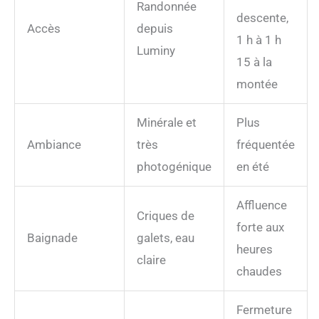
Randonnée
descente,
Accès
depuis
1 h à 1 h
Luminy
15 à la
montée
Minérale et
Plus
Ambiance
très
fréquentée
photogénique
en été
Affluence
Criques de
forte aux
Baignade
galets, eau
heures
claire
chaudes
Fermeture