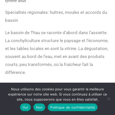
rythme doux
Spécialités régionales: huîtres, moules et accords du
bassin
Le bassin de Thau se raconte d’abord dans l’assiette.
La conchyliculture structure le paysage et l’économie,
et les tables locales en sont la vitrine. La dégustation,
souvent au bord de l’eau, met en avant des produits
courts, peu transformés, où la fraîcheur fait la
différence.
Huîtres de Bouzigues
: charnues, iodées,
Nous utilisons des cookies pour vous garantir la meilleure
servies simplement avec citron.
expérience sur notre site web. Si vous continuez à utiliser ce
site, nous supposerons que vous en êtes satisfait.
Moules
: selon la saison, en brasucade ou en
Oui
Non
Politique de confidentialité
préparations traditionnelles.