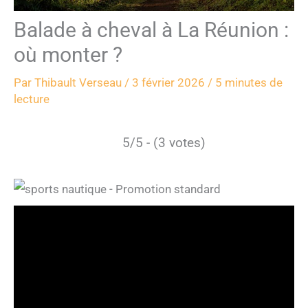
Balade à cheval à La Réunion :
où monter ?
Par
Thibault Verseau
/
3 février 2026
/
5 minutes de
lecture
5/5 - (3 votes)