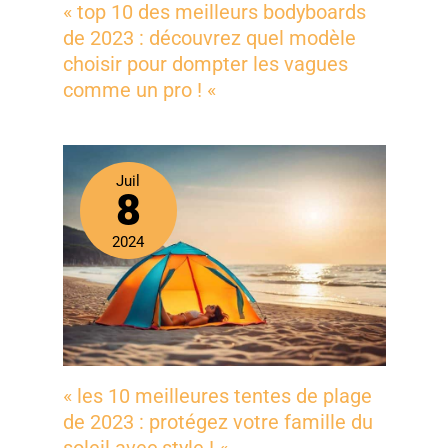
« top 10 des meilleurs bodyboards
de 2023 : découvrez quel modèle
choisir pour dompter les vagues
comme un pro ! «
Juil
8
2024
« les 10 meilleures tentes de plage
de 2023 : protégez votre famille du
soleil avec style ! «