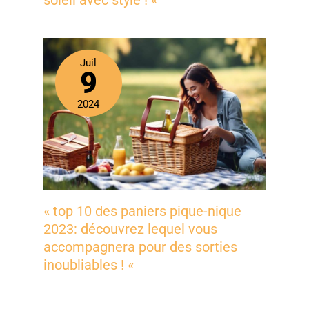
Juil
9
2024
« top 10 des paniers pique-nique
2023: découvrez lequel vous
accompagnera pour des sorties
inoubliables ! «