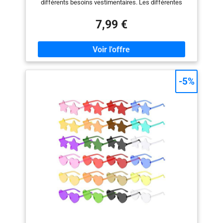
différents besoins vestimentaires. Les différentes
couleurs de lunettes de fête peuvent avoir des styles
différents. Convient à tous les âges, pour répondre à
7,99 €
vos différents besoins vestimentaires, montrer votre
style. La taille unique convient à la plupart des enfants
et des adultes, veuillez vérifier la taille avant d'acheter.
Matériau de haute qualité : Nos lunettes colorées et
élégantes en forme de cœur sont fabriquées en PC de
haute qualité, avec des charnières en métal, légères et
-5%
durables, une bonne transparence, les lunettes hippie
ne sont pas faciles à casser et à déformer, et peuvent
être réutilisées. La lentille est claire et lumineuse, et
vous n'avez pas à vous inquiéter que votre vision soit
bloquée. Design unique : Les lunettes en forme de
cœur ont une lentille unique en forme de cœur et une
couleur bonbon transparente, une fabrication exquise,
rendant votre collocation plus élégante et plus belle.
Non seulement amusant, mais aussi attrayant, porter
des lunettes amusantes peut montrer votre
personnalité et vous rendre plus attrayant. Confortable
à porter : les lunettes de soleil en forme de cœur sont
légères, avec des bords lisses, des supports de nez en
une pièce et des jambes ergonomiques qui vous
permettent de porter des lunettes de soleil chics toute