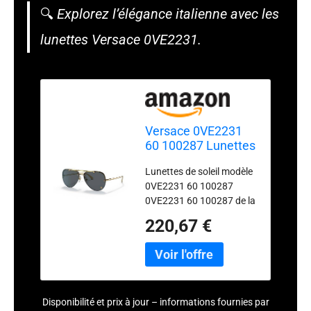
🔍
Explorez l’élégance italienne avec les
lunettes Versace 0VE2231.
Versace 0VE2231
60 100287 Lunettes
de soleil Unisexe
Lunettes de soleil modèle
Adulte Multicolore
0VE2231 60 100287
Taille unique
0VE2231 60 100287 de la
marque Versace Versace.
220,67 €
Les produits de cette
marque sont fabriqués
avec les meilleurs
matériaux de qualité.
Disponibilité et prix à jour – informations fournies par