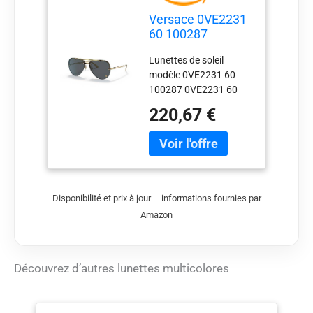
Versace 0VE2231
60 100287
Lunettes de soleil
Lunettes de soleil
Unisexe Adulte
modèle 0VE2231 60
Multicolore Taille
100287 0VE2231 60
unique
100287 de la marque
220,67 €
Versace Versace. Les
produits de cette
marque sont fabriqués
avec les meilleurs
matériaux de qualité.
Disponibilité et prix à jour – informations fournies par
Amazon
Découvrez d’autres lunettes multicolores