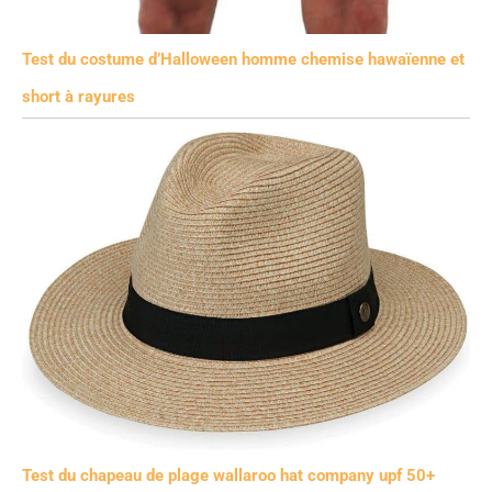
Test du costume d’Halloween homme chemise hawaïenne et
short à rayures
Test du chapeau de plage wallaroo hat company upf 50+