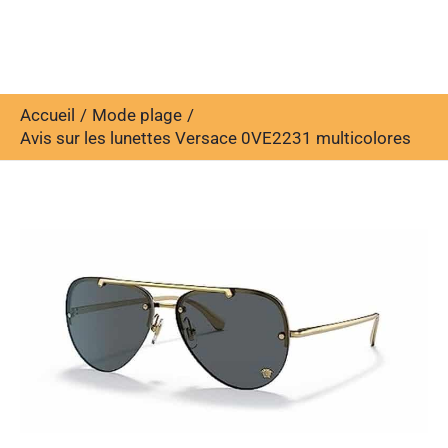
Accueil
Mode plage
Avis sur les lunettes Versace 0VE2231 multicolores