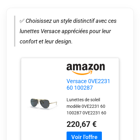
✅
Choisissez un style distinctif avec ces
lunettes Versace appréciées pour leur
confort et leur design.
Versace 0VE2231
60 100287
Lunettes de soleil
Lunettes de soleil
Unisexe Adulte
modèle 0VE2231 60
Multicolore Taille
100287 0VE2231 60
unique
100287 de la marque
220,67 €
Versace Versace. Les
produits de cette
marque sont fabriqués