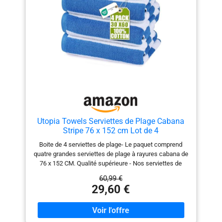
bouteille d’eau une fois pliée. Un format idéal pour les
voyages, la plage, le sport, le fitness, le sauna, le plein
air ou bien comme serviette de camping ou de gym. 🌈
【GARANTIE DE SERVICE】- Au cas où vous ne seriez
pas satisfait de notre produit, nous nous ferons un
plaisir de remplacer votre serviette de voyage
microfibre ou de trouver une autre solution commune.
La satisfaction des clients est notre principale priorité.
Utopia Towels Serviettes de Plage Cabana
Stripe 76 x 152 cm Lot de 4
Boite de 4 serviettes de plage- Le paquet comprend
quatre grandes serviettes de plage à rayures cabana de
76 x 152 CM. Qualité supérieure - Nos serviettes de
plage sont fabriquées avec la meilleure qualité 100%
60,99 €
coton filé à l'anneau, ce qui les rend élégantes et utiles.
29,60 €
Cozy et fonctionnel - Les serviettes de bain sont
conçus pour donner une expérience luxueuse dans les
tâches ménagères quotidiennes, au centre de fitness,
au sauna, à la piscine, ou tout simplement être gardé