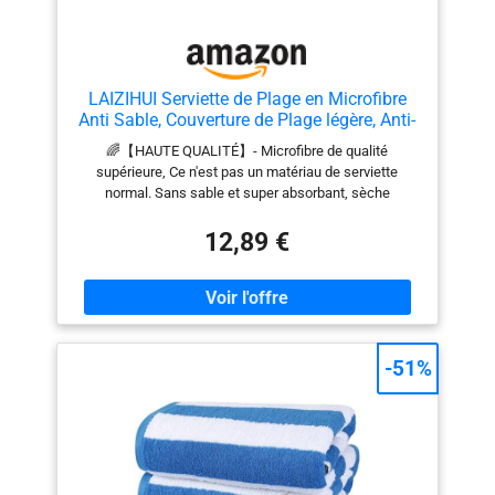
LAIZIHUI Serviette de Plage en Microfibre
Anti Sable, Couverture de Plage légère, Anti-
Sable et à séchage Rapide - Grande
🌈【HAUTE QUALITÉ】- Microfibre de qualité
Couverture de Pique，160x80cm
supérieure, Ce n'est pas un matériau de serviette
normal. Sans sable et super absorbant, sèche
rapidement, léger et prend beaucoup moins de 🌈
【CONCEPTION AVANCÉE】-les boutons de cou et les
12,89 €
boucles de suspension sont conçus sur la serviette de
plage. Que vous soyez au sauna ou à la plage, bouclez
simplement votre décolleté pour libérer vos mains ! La
boucle de suspension pratique vous permet de sécher
facilement n'importe où.y compris un sac pratique pour
un transport et un rangement faciles。 🌈【ANTI
-51%
SABLE】- serviette de plage est frabriquée de
materiaux en microfibre, elle ne retient pas le sable. Il
suffit de secouer doucement et vous aurez une
serviette propre propre pour vous asseoir. 🌈
【LÉGÉRES & COMPACTES】- Malgré sa grande taille
de 160 x 80 cm, elle est moins volumineuse qu’une