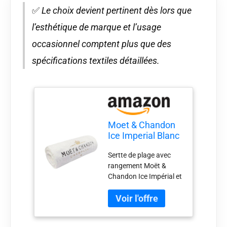
✅
Le choix devient pertinent dès lors que
l’esthétique de marque et l’usage
occasionnel comptent plus que des
spécifications textiles détaillées.
Moet & Chandon
Ice Imperial Blanc
Drap de Plage
Sertte de plage avec
Serviette de bain
rangement Moët &
Serviette de plage
Chandon Ice Impérial et
vacances d'été
sac de transport Logo
champagne
Moët & Chandon Ice
Accessoire
Impérial Einstickung à
la tête Matériau : 60 %