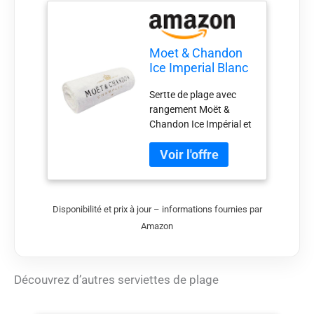
Moet & Chandon
Ice Imperial Blanc
Drap de Plage
Sertte de plage avec
Serviette de bain
rangement Moët &
Serviette de plage
Chandon Ice Impérial et
vacances d'été
sac de transport Logo
champagne
Moët & Chandon Ice
Accessoire
Impérial Einstickung à
la tête Matériau : 60 %
bambou, 40 % coton
Disponibilité et prix à jour – informations fournies par
Dimensions
Amazon
approximatives : 180 x
100 cm Lavable : 40
degrés
Découvrez d’autres serviettes de plage