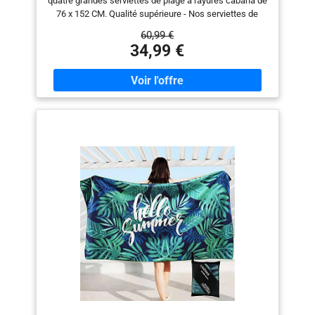
quatre grandes serviettes de plage à rayures cabana de
76 x 152 CM. Qualité supérieure - Nos serviettes de
plage sont fabriquées avec la meilleure qualité 100%
60,99 €
coton filé à l'anneau, ce qui les rend élégantes et utiles.
34,99 €
Cozy et fonctionnel - Les serviettes de bain sont
conçus pour donner une expérience luxueuse dans les
tâches ménagères quotidiennes, au centre de fitness,
au sauna, à la piscine, ou tout simplement être gardé
dans le dortoir. Délicat et absorbant - Fabriqué avec une
grande précision, chaque ensemble de serviettes est
conçu pour offrir une durabilité, une capacité
d'absorption et une qualité optimale. Fabriqué
biologiquement - Le matériau utilisé dans la fabrication
de la serviette est naturel et organique, ce qui rend son
utilisation totalement sûre et fiable.