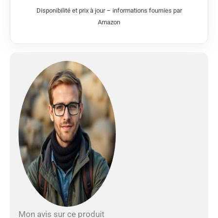
bambou, 40 % coton
Disponibilité et prix à jour – informations fournies par
Dimensions
Amazon
approximatives : 180 x
100 cm Lavable : 40
degrés
Mon avis sur ce produit