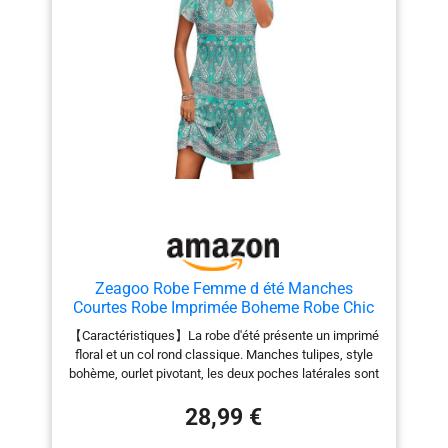
Collocation de mode:Combinez cette robe avec des
wedges ou des sandales pour un style décontracté!La
combinaison avec des chaussures à talons convient
également à des occasions plus chics,comme une
fête,un cocktail,un rendez-vous. Conseils:Lavage à la
main recommandé ou lavage en machine doux à l'eau
froide,pas de blanchiment.Veuillez vous référer à notre
tableau des tailles pour choisir la vôtre la plus adaptée.
Zeagoo Robe Femme d été Manches
Courtes Robe Imprimée Boheme Robe Chic
Legere Fluide Robe Plage Vert XXL
【Caractéristiques】La robe d'été présente un imprimé
floral et un col rond classique. Manches tulipes, style
bohème, ourlet pivotant, les deux poches latérales sont
assez grandes pour un téléphone portable ou un rouge
à lèvres. 【Matériau】Le tissu de cette robe est doux,
28,99 €
confortable, respirant et élastique. Si vous portez cette