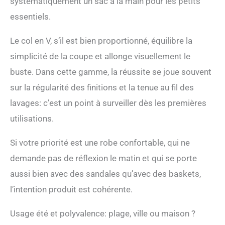
systématiquement un sac à la main pour les petits
de bain bikini Occasion :
robe d'été décontractée
essentiels.
pour femme, super bonne
pour un usage quotidien
Le col en V, s’il est bien proportionné, équilibre la
décontracté et d'autres
occasions, telles que les
simplicité de la coupe et allonge visuellement le
fêtes, les clubs, le travail,
buste. Dans cette gamme, la réussite se joue souvent
le bureau, l'église, les
vacances, les sorties,
sur la régularité des finitions et la tenue au fil des
l'obtention d'un diplôme,
lavages: c’est un point à surveiller dès les premières
les vacances, les
fiançailles, la maternité, la
utilisations.
plage, etc Entretien du
vêtement : pour maintenir
Si votre priorité est une robe confortable, qui ne
la forme de la robe d'été
demande pas de réflexion le matin et qui se porte
grande taille, lavage à la
main recommandé.
aussi bien avec des sandales qu’avec des baskets,
Lavage en machine à
l’intention produit est cohérente.
l'eau froide. Ne pas utiliser
d'eau de Javel.
Usage été et polyvalence: plage, ville ou maison ?