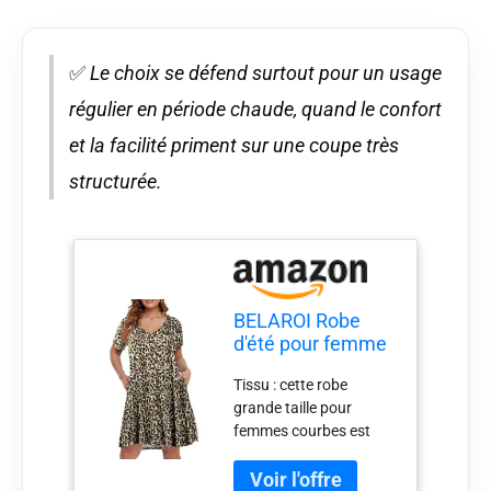
✅
Le choix se défend surtout pour un usage
régulier en période chaude, quand le confort
et la facilité priment sur une coupe très
structurée.
BELAROI Robe
d'été pour femme
- T-shirt de plage -
Tissu : cette robe
Robe d'été
grande taille pour
décontractée avec
femmes courbes est
col en V et poches,
bien fabriquée en tissu
Léopard 30, 1X
doux, confortable et