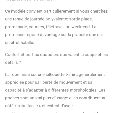
colorés, une robe blanche,
des robes noires, une robe
Ce modèle convient particulièrement si vous cherchez
rose, des robes bohème
pour femme, des robes
une tenue de journée polyvalente: sortie plage,
hawaïennes pour femmes
promenade, courses, télétravail ou week-end. La
Robes grande taille : cette
robe grande taille est de
promesse repose davantage sur la praticité que sur
style décontracté, coupe
un effet habillé.
ample, ourlet fluide qui
peut montrer vos courbes
Confort et port au quotidien: que valent la coupe et les
et cacher votre ventre,
adaptée à la plupart des
détails ?
morphologies. C'est une
robe débardeur, une robe
La robe mise sur une silhouette t-shirt, généralement
fluide, une robe d'été, une
robe trapèze, une robe
appréciée pour sa liberté de mouvement et sa
midi pour femme, des
capacité à s’adapter à différentes morphologies. Les
tenues d'été grande taille,
vous pouvez la porter
poches sont un vrai plus d’usage: elles contribuent au
comme robe d'été
côté « robe facile » et évitent d’avoir
décontractée ou maillot