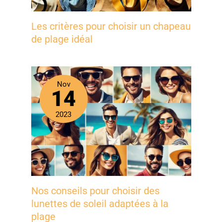
Les critères pour choisir un chapeau
de plage idéal
Nov
14
2023
Nos conseils pour choisir des
lunettes de soleil adaptées à la
plage