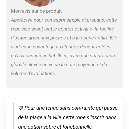
noires, une robe rose,
des robes bohème pour
Mon avis sur ce produit
femme, des robes
hawaïennes pour
Appréciée pour son esprit simple et pratique, cette
femmes Robes grande
robe vise avant tout le confort estival et la facilité
taille : cette robe grande
taille est de style
d’usage grâce aux poches et à la coupe t-shirt. Elle
décontracté, coupe
s’adresse davantage aux tenues décontractées
ample, ourlet fluide qui
peut montrer vos
qu’aux occasions habillées, avec une satisfaction
courbes et cacher votre
globale élevée au vu de la note moyenne et du
ventre, adaptée à la
volume d’évaluations.
plupart des
morphologies. C'est une
robe débardeur, une
robe fluide, une robe
d'été, une robe trapèze,
une robe midi pour
💬
Pour une tenue sans contrainte qui passe
femme, des tenues d'été
grande taille, vous
de la plage à la ville, cette robe s’inscrit dans
pouvez la porter
une option sobre et fonctionnelle.
comme robe d'été