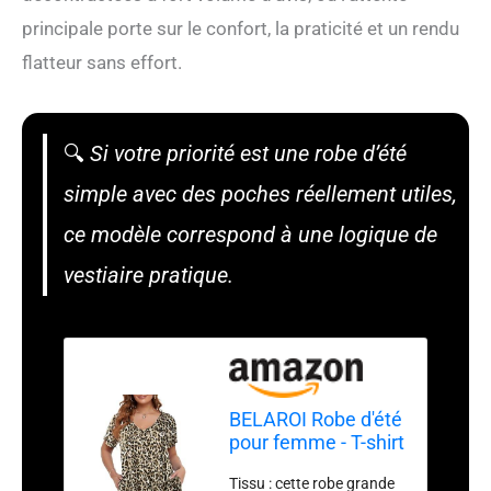
principale porte sur le confort, la praticité et un rendu
flatteur sans effort.
🔍
Si votre priorité est une robe d’été
simple avec des poches réellement utiles,
ce modèle correspond à une logique de
vestiaire pratique.
BELAROI Robe d'été
pour femme - T-shirt
de plage - Robe
Tissu : cette robe grande
d'été décontractée