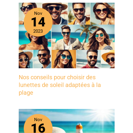
Nov
14
2023
Nos conseils pour choisir des
lunettes de soleil adaptées à la
plage
Nov
16