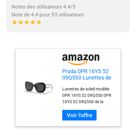
Notes des utilisateurs 4.4/5
Note de 4.4 pour 53 utilisateurs
Prada 0PR 16YS 52
09Q5S0 Lunettes de
soleil unisexes pour
Lunettes de soleil modèle
adultes Multicolore
0PR 16YS 52 09Q5S0 0PR
Taille unique
16YS 52 09Q5S0 de la
marque Prada Prada. Les
produits de cette marque
sont fabriqués avec les
matériaux de la meilleure
qualité.