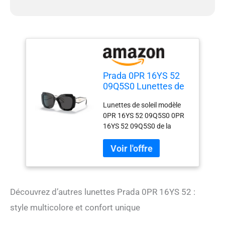
Prada 0PR 16YS 52
09Q5S0 Lunettes de
soleil unisexes pour
Lunettes de soleil modèle
adultes Multicolore
0PR 16YS 52 09Q5S0 0PR
Taille unique
16YS 52 09Q5S0 de la
marque Prada Prada. Les
produits de cette marque
sont fabriqués avec les
matériaux de la meilleure
qualité.
Découvrez d’autres lunettes Prada 0PR 16YS 52 :
style multicolore et confort unique