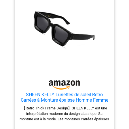
pour la marche, les voyages, la prise de photos et
conviennent comme accessoire de mode et à porter au
quotidien. Longueur des branches : 141 mm / 5,55
pouces. Pont du nez : 18 mm/0,71 pouces, Longueur
totale de la monture : 142 mm/5,59 pouces. Les
mesures étant prises à la main, les dimensions
indiquées peuvent varier légèrement. Garantie de
remboursement – Satisfaction garantie à 100 %.
Veuillez simplement nous faire savoir si vous n'êtes
pas satisfait de votre achat. Pour tout produit
défectueux, veuillez nous contacter d'abord, nous vous
offrirons un remplacement ou un remboursement.
SHEEN KELLY Lunettes de soleil Rétro
Carrées à Monture épaisse Homme Femme
【Retro Thick Frame Design】SHEEN KELLY est une
interprétation moderne du design classique. Sa
monture est à la mode. Les montures carrées épaisses
et le design classique de l'arceau nasal intégré peuvent