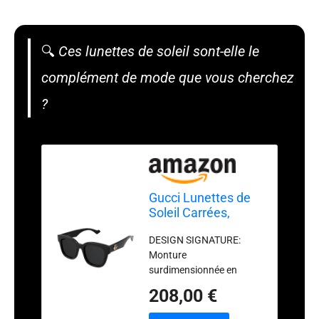
🔍
Ces lunettes de soleil sont-elle le
complément de mode que vous cherchez
?
Gucci Lunettes de
Soleil Carrées,
Monture Noire,
DESIGN SIGNATURE:
Verres Foncés,
Monture
Logo GG Doré
surdimensionnée en
acétate noir brillant avec
208,00 €
logo GG doré
emblématique sur les