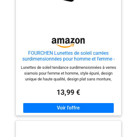
FOURCHEN Lunettes de soleil carrées
surdimensionnées pour homme et femme -
Monture large
Lunettes de soleil tendance surdimensionnées à verres
siamois pour femme et homme, style épuré, design
unique de haute qualité, design plat sans monture,
verres miroir, charnières métalliques solides, branches
exquises, et tous les détails rendent ces lunettes de
13,99 €
soleil assez durables pour une utilisation à long terme
et vous garantissent des performances parfaites.
Verres UV400 : ces lunettes de soleil peuvent bloquer
100 % des rayons UVA et UVB. Restaurez la vraie
couleur, éliminez la lumière réfléchie et la lumière
dispersée et protégez parfaitement les yeux. Ces
lunettes de soleil de protection de mode sont conçues