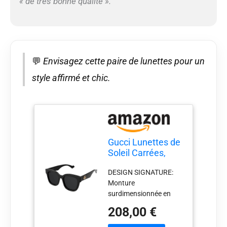
« de très bonne qualité ».
💬
Envisagez cette paire de lunettes pour un
style affirmé et chic.
Gucci Lunettes de
Soleil Carrées,
Monture Noire,
DESIGN SIGNATURE:
Verres Foncés,
Monture
Logo GG Doré
surdimensionnée en
acétate noir brillant
208,00 €
avec logo GG doré
emblématique sur les