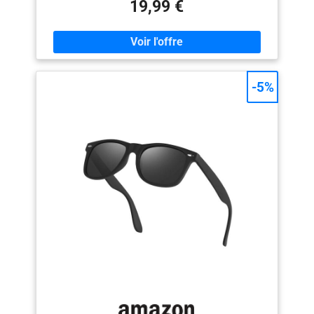
vous donner une expérience différente. Le contour
19,99 €
classique peut décorer toutes sortes de formes de
visage, avec l'embellissement des lentilles de couleur.
【Polarized UV400 Lens】Ces lunettes de soleil
carrées classiques Sheen Kelly peuvent protéger vos
yeux du soleil pendant une longue période, filtrer
efficacement les rayons ultraviolets nocifs, vous
-5%
fournir une vision naturelle et claire pour découvrir le
monde magnifique. Matériel de haute qualité】 Les
lunettes de soleil SHEEN KELLY sont fabriquées à partir
de matériaux solides et de haute qualité, avec des
alliages de haute qualité et des charnières fines, qui
sont durables. Vous fournir des performances ultimes
et un confort tout au long de la journée, adapté à tous
les climats et conditions météorologiques.
【Applicable Occasions】：Ces lunettes de soleil à
monture épaisse sont parfaites pour les activités de
plein air, telles que les fêtes, le studio photo, les
voyages, le shopping, l'utilisation quotidienne et
d'autres activités de plein air. C'est un cadeau idéal
pour les amis ou la famille lors des anniversaires, de la
Saint-Valentin, de Noël, de Thanksgiving et d'autres
fêtes. 【Product Dimension】 : Le produit est
actuellement en phase d'amélioration du produit,