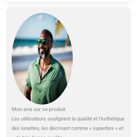
Forme carrée oversize
tendance avec finition
noir brillant luxueuse
CONFORT OPTIMAL:
Branches larges et
confortables assurant
un ajustement stable et
sécurisé DÉTAILS
LUXUEUX: Construction
en acétate de haute
qualité avec charnières
renforcées pour la
durabilité
Mon avis sur ce produit
Les utilisateurs soulignent la qualité et l’esthétique
des lunettes, les décrivant comme « superbes » et