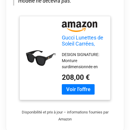
modèle ne décevra pas.
Gucci Lunettes de
Soleil Carrées,
Monture Noire,
DESIGN SIGNATURE:
Verres Foncés,
Monture
Logo GG Doré
surdimensionnée en
acétate noir brillant
208,00 €
avec logo GG doré
emblématique sur les
branches PROTECTION
SOLAIRE: Verres teintés
foncés offrant une
excellente protection
Disponibilité et prix à jour – informations fournies par
contre les rayons UV
Amazon
STYLE
CONTEMPORAIN: