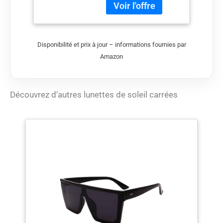
branches PROTECTION
SOLAIRE: Verres teintés
foncés offrant une
excellente protection
Disponibilité et prix à jour – informations fournies par
contre les rayons UV
Amazon
STYLE
CONTEMPORAIN:
Forme carrée oversize
tendance avec finition
Découvrez d’autres lunettes de soleil carrées
noir brillant luxueuse
CONFORT OPTIMAL:
Branches larges et
confortables assurant
un ajustement stable et
sécurisé DÉTAILS
LUXUEUX: Construction
en acétate de haute
qualité avec charnières
renforcées pour la
durabilité