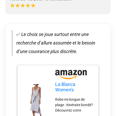
✅
Le choix se joue surtout entre une
recherche d’allure assumée et le besoin
d’une couvrance plus discrète.
La Blanca
Women's
Standard Beach
Robe mi-longue de
Cozy Tie Waist
plage : itinéraire bondé?
Midi Dress, Indigo,
Découvrez votre
S
nouveau multitâche