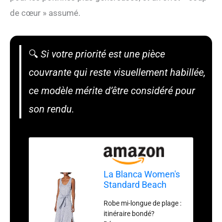
de cœur » assumé.
🔍
Si votre priorité est une pièce
couvrante qui reste visuellement habillée,
ce modèle mérite d’être considéré pour
son rendu.
La Blanca Women's
Standard Beach
Cozy Tie Waist Midi
Robe mi-longue de plage :
Dress, Indigo, S
itinéraire bondé?