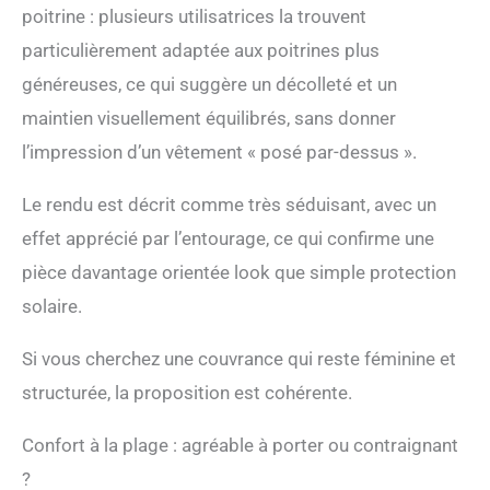
poitrine : plusieurs utilisatrices la trouvent
couleurs unies
Personnalisez votre taille :
particulièrement adaptée aux poitrines plus
consultez notre guide
généreuses, ce qui suggère un décolleté et un
d'ajustement en cliquant
sur « Tableau des tailles »
maintien visuellement équilibrés, sans donner
ci-dessus pour déterminer
l’impression d’un vêtement « posé par-dessus ».
quelle taille vous
conviendra le mieux Pour
Le rendu est décrit comme très séduisant, avec un
plus d'options : cliquez sur
notre logo ci-dessus pour
effet apprécié par l’entourage, ce qui confirme une
visiter notre page de
pièce davantage orientée look que simple protection
magasin et voir ce haut
de bain La Blanca et
solaire.
d'autres styles de la
collection Island Goddess
Si vous cherchez une couvrance qui reste féminine et
structurée, la proposition est cohérente.
Confort à la plage : agréable à porter ou contraignant
?