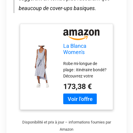
beaucoup de cover-ups basiques.
La Blanca
Women's
Standard Beach
Robe mi-longue de
Cozy Tie Waist
plage : itinéraire bondé?
Midi Dress, Indigo,
Découvrez votre
S
nouveau multitâche
173,38 €
préféré. Cette robe midi
peut être habillée ou
décontractée selon
l'occasion. Glissez-le
sur votre costume pour
un cache-maillot chic
Disponibilité et prix à jour – informations fournies par
ou accessoirisez-le avec
Amazon
des talons et des bijoux