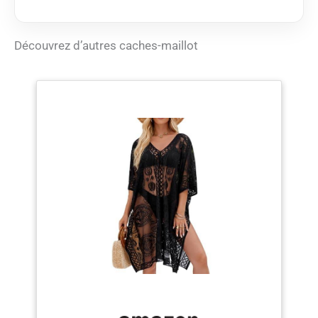
tendance pour une
soirée en ville Ceinture à
nouer sur le devant :
Découvrez d’autres caches-maillot
une taille auto-nouée
offre un ajustement
réglable tandis que les
fentes latérales
permettent un
mouvement facile
Teinte solide : les
couleurs polyvalentes
se mélangent et
s'accordent sans effort
avec des motifs et
d'autres couleurs unies
Personnalisez votre
taille : consultez notre
guide d'ajustement en
cliquant sur « Tableau
des tailles » ci-dessus
pour déterminer quelle