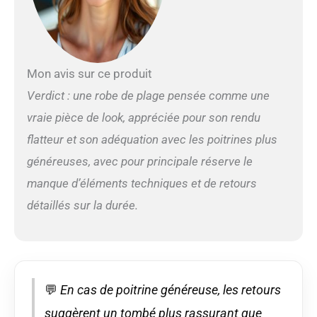
avec des motifs et
d'autres couleurs unies
Personnalisez votre
taille : consultez notre
guide d'ajustement en
Mon avis sur ce produit
cliquant sur « Tableau
Verdict : une robe de plage pensée comme une
des tailles » ci-dessus
pour déterminer quelle
vraie pièce de look, appréciée pour son rendu
taille vous conviendra le
flatteur et son adéquation avec les poitrines plus
mieux Pour plus
d'options : cliquez sur
généreuses, avec pour principale réserve le
notre logo ci-dessus
manque d’éléments techniques et de retours
pour visiter notre page
de magasin et voir ce
détaillés sur la durée.
haut de bain La Blanca
et d'autres styles de la
collection Island
Goddess
💬
En cas de poitrine généreuse, les retours
suggèrent un tombé plus rassurant que