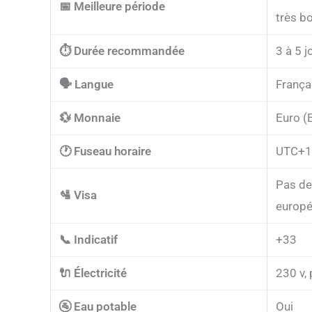
📅 Meilleure période
très b
⏱️ Durée recommandée
3 à 5 j
🗣️ Langue
França
💱 Monnaie
Euro (
🕐 Fuseau horaire
UTC+1 
Pas de 
🛂 Visa
europée
📞 Indicatif
+33
🔌 Électricité
230 v, 
🚰 Eau potable
Oui