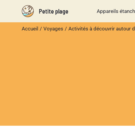
Aller
Petite plage
Appareils étanc
au
contenu
Accueil
Voyages
Activités à découvrir autour 