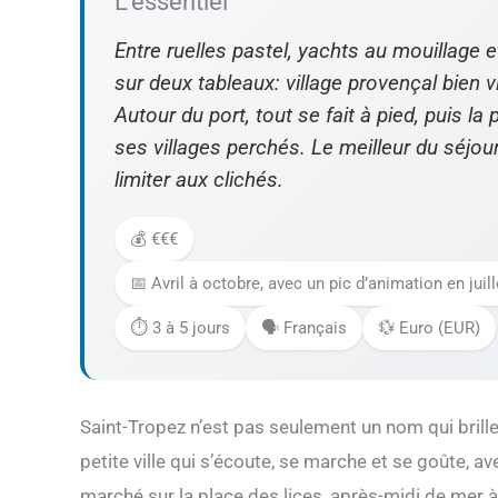
L’essentiel
Entre ruelles pastel, yachts au mouillage e
sur deux tableaux: village provençal bien vi
Autour du port, tout se fait à pied, puis la
ses villages perchés. Le meilleur du séjou
limiter aux clichés.
💰 €€€
📅 Avril à octobre, avec un pic d’animation en ju
⏱️ 3 à 5 jours
🗣️ Français
💱 Euro (EUR)
Saint-Tropez n’est pas seulement un nom qui brill
petite ville qui s’écoute, se marche et se goûte, a
marché sur la place des lices, après-midi de mer 